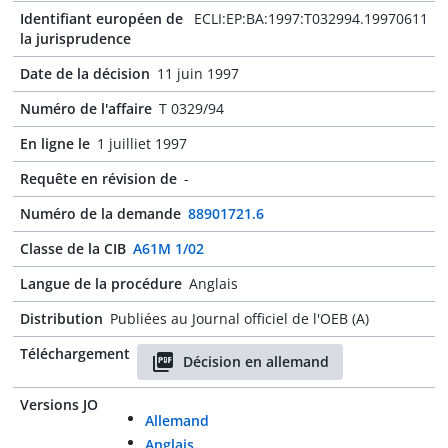
Identifiant européen de
ECLI:EP:BA:1997:T032994.19970611
la jurisprudence
Date de la décision
11 juin 1997
Numéro de l'affaire
T 0329/94
En ligne le
1 juilliet 1997
Requête en révision de
-
Numéro de la demande
88901721.6
Classe de la CIB
A61M 1/02
Langue de la procédure
Anglais
Distribution
Publiées au Journal officiel de l'OEB (A)
Téléchargement
Décision en allemand
Versions JO
Allemand
Anglais