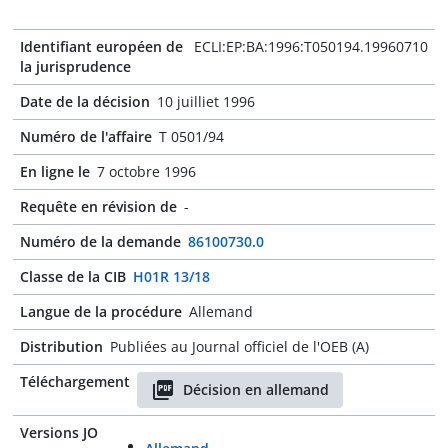
Identifiant européen de
ECLI:EP:BA:1996:T050194.19960710
la jurisprudence
Date de la décision
10 juilliet 1996
Numéro de l'affaire
T 0501/94
En ligne le
7 octobre 1996
Requête en révision de
-
Numéro de la demande
86100730.0
Classe de la CIB
H01R 13/18
Langue de la procédure
Allemand
Distribution
Publiées au Journal officiel de l'OEB (A)
Téléchargement
Décision en allemand
Versions JO