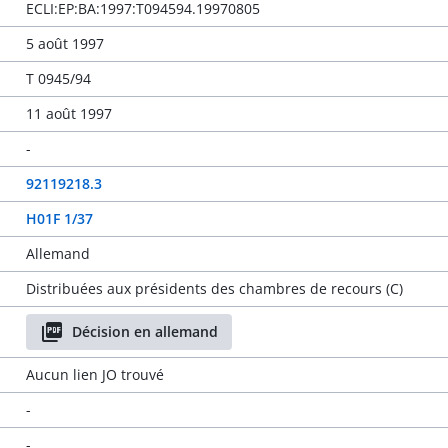
ECLI:EP:BA:1997:T094594.19970805
5 août 1997
T 0945/94
11 août 1997
-
92119218.3
H01F 1/37
Allemand
Distribuées aux présidents des chambres de recours (C)
Décision en allemand
Aucun lien JO trouvé
-
-