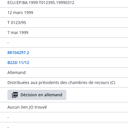
ECLI:EP:BA:1999:T012395.19990312
12 mars 1999
T 0123/95
7 mai 1999
-
88104297.2
B22D 11/12
Allemand
Distribuées aux présidents des chambres de recours (C)
Décision en allemand
Aucun lien JO trouvé
-
-