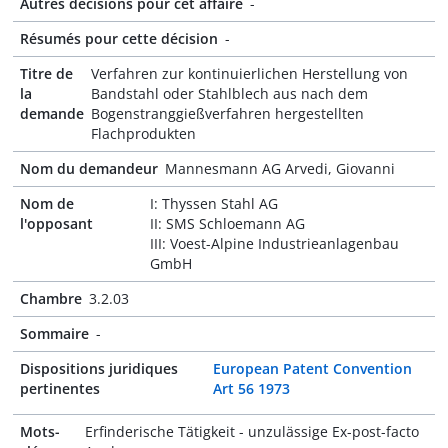
Autres décisions pour cet affaire
-
Résumés pour cette décision
-
Titre de
Verfahren zur kontinuierlichen Herstellung von
la
Bandstahl oder Stahlblech aus nach dem
demande
Bogenstranggießverfahren hergestellten
Flachprodukten
Nom du demandeur
Mannesmann AG Arvedi, Giovanni
Nom de
I: Thyssen Stahl AG
l'opposant
II: SMS Schloemann AG
III: Voest-Alpine Industrieanlagenbau
GmbH
Chambre
3.2.03
Sommaire
-
Dispositions juridiques
European Patent Convention
pertinentes
Art 56 1973
Mots-
Erfinderische Tätigkeit - unzulässige Ex-post-facto