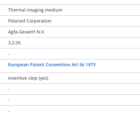
Thermal imaging medium
Polaroid Corporation
Agfa-Gevaert N.V.
3.2.05
-
European Patent Convention Art 56 1973
Inventive step (yes)
-
-
-