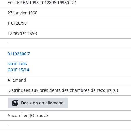
ECLI:EP:BA:1998:T012896.19980127
27 janvier 1998
T 0128/96
12 février 1998
-
91102306.7
G01F 1/06
G01F 15/14
Allemand
Distribuées aux présidents des chambres de recours (C)
Décision en allemand
Aucun lien JO trouvé
-