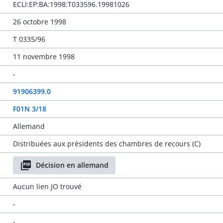
ECLI:EP:BA:1998:T033596.19981026
26 octobre 1998
T 0335/96
11 novembre 1998
-
91906399.0
F01N 3/18
Allemand
Distribuées aux présidents des chambres de recours (C)
Décision en allemand
Aucun lien JO trouvé
-
-