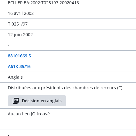
ECLI:EP:BA:2002:T025197.20020416
16 avril 2002
T 0251/97
12 juin 2002
-
88101669.5
A61K 35/16
Anglais
Distribuées aux présidents des chambres de recours (C)
Décision en anglais
Aucun lien JO trouvé
-
-