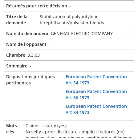
Résumés pour cette décision
-
Titre de la
Stabilization of polybutylene
demande
terephthalate/polyester blends
Nom du demandeur
GENERAL ELECTRIC COMPANY
Nom de l'opposant
-
Chambre
3.3.03
Sommaire
-
Dispositions juridiques
European Patent Convention
pertinentes
Art 54 1973
European Patent Convention
Art 56 1973
European Patent Convention
Art 84 1973
Mots-
Claims - clarity (yes)
clés
Novelty - prior disclosure - implicit features (no)
Inventive step - non-obvious combination of known