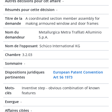
Autres décisions pour cet affaire
-
Résumés pour cette décision
-
Titre de la
A coordinated section member assembly for
demande
making armoured window and door frames
Nom du
Metallurgica Metra Trafilati Alluminio
demandeur
S.p.A.
Nom de l'opposant
Schüco International KG
Chambre
3.2.03
Sommaire
-
Dispositions juridiques
European Patent Convention
pertinentes
Art 56 1973
Mots-
Inventive step - obvious combination of known
clés
features
Exergue
-
Affaires citées
-