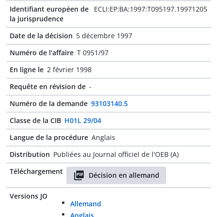
Identifiant européen de
ECLI:EP:BA:1997:T095197.19971205
la jurisprudence
Date de la décision
5 décembre 1997
Numéro de l'affaire
T 0951/97
En ligne le
2 février 1998
Requête en révision de
-
Numéro de la demande
93103140.5
Classe de la CIB
H01L 29/04
Langue de la procédure
Anglais
Distribution
Publiées au Journal officiel de l'OEB (A)
Téléchargement
Décision en allemand
Versions JO
Allemand
Anglais