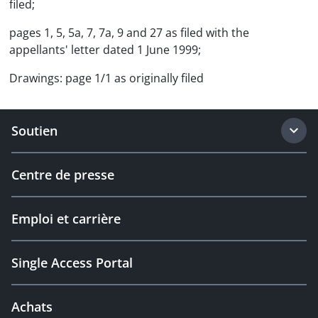
filed;
pages 1, 5, 5a, 7, 7a, 9 and 27 as filed with the
appellants' letter dated 1 June 1999;
Drawings: page 1/1 as originally filed
Soutien
Centre de presse
Emploi et carrière
Single Access Portal
Achats