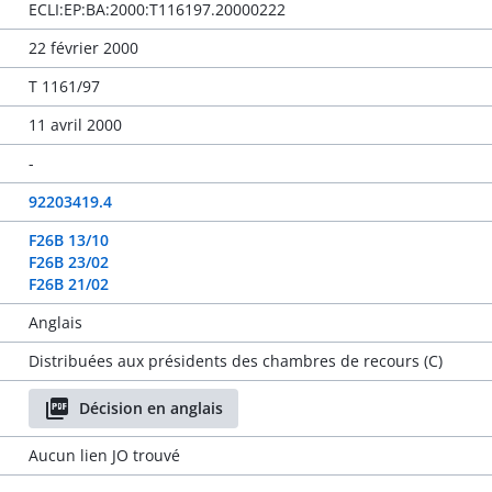
ECLI:EP:BA:2000:T116197.20000222
22 février 2000
T 1161/97
11 avril 2000
-
92203419.4
F26B 13/10
F26B 23/02
F26B 21/02
Anglais
Distribuées aux présidents des chambres de recours (C)
Décision en anglais
Aucun lien JO trouvé