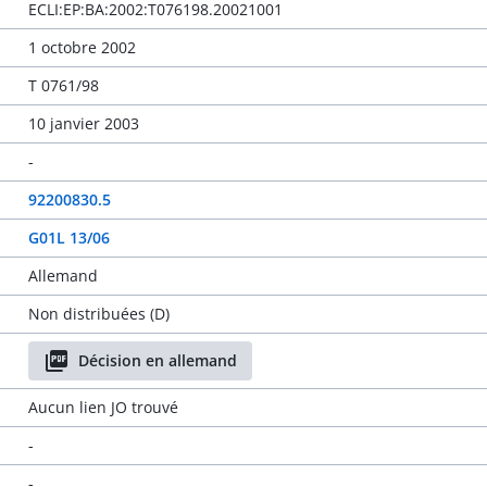
ECLI:EP:BA:2002:T076198.20021001
1 octobre 2002
T 0761/98
10 janvier 2003
-
92200830.5
G01L 13/06
Allemand
Non distribuées (D)
Décision en allemand
Aucun lien JO trouvé
-
-