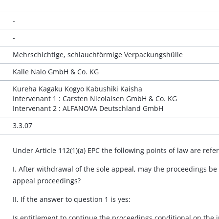
-
-
Mehrschichtige, schlauchförmige Verpackungshülle
Kalle Nalo GmbH & Co. KG
Kureha Kagaku Kogyo Kabushiki Kaisha
Intervenant 1 : Carsten Nicolaisen GmbH & Co. KG
Intervenant 2 : ALFANOVA Deutschland GmbH
3.3.07
Under Article 112(1)(a) EPC the following points of law are refe
I. After withdrawal of the sole appeal, may the proceedings be
appeal proceedings?
II. If the answer to question 1 is yes:
Is entitlement to continue the proceedings conditional on the