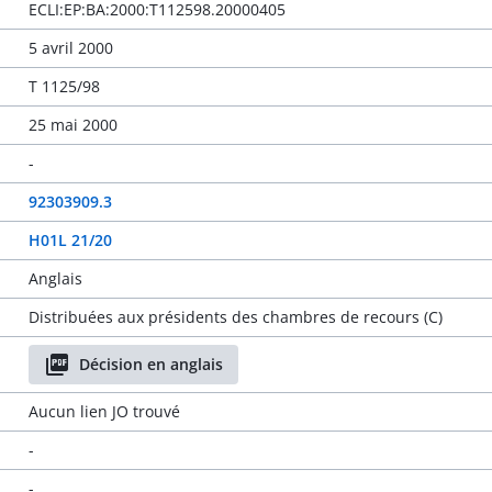
ECLI:EP:BA:2000:T112598.20000405
5 avril 2000
T 1125/98
25 mai 2000
-
92303909.3
H01L 21/20
Anglais
Distribuées aux présidents des chambres de recours (C)
Décision en anglais
Aucun lien JO trouvé
-
-