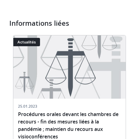
Informations liées
Image
I
Actualités
25.01.2023
Procédures orales devant les chambres de
recours - fin des mesures liées à la
pandémie ; maintien du recours aux
visioconférences