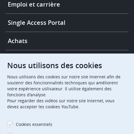
links
Emploi et carrière
Single Access Portal
Achats
Chambres de recours
Nous utilisons des cookies
Nous utilisons des cookies sur notre site Internet afin de
European Patent Office
EPO Jobs
soutenir des fonctionnalités techniques qui améliorent
votre expérience utilisateur. Il utilise également des
fonctions d'analyse.
EuropeanPatentOffice
Pour regarder des vidéos sur notre site Internet, vous
devez accepter les cookies YouTube.
European Patent Office
EPO Jobs
EPO Procurement
Cookies essentiels