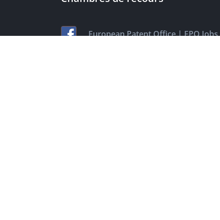
|
European Patent Office
EPO Jobs
EuropeanPatentOffice
|
European Patent Office
EPO Jobs
|
EPOorg
EPOjobs
TheEPO
Adresse bibliographique
Conditions d’utilisatio