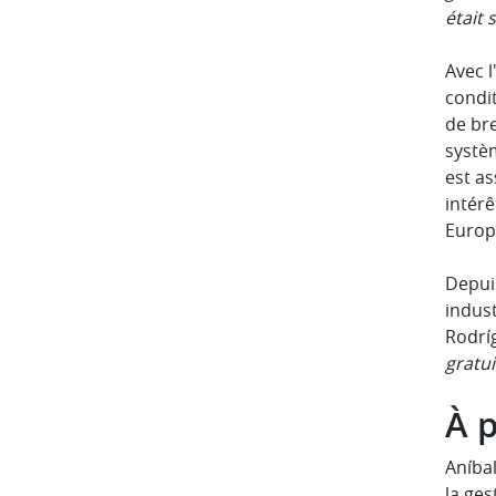
était 
Avec l
condit
de bre
systèm
est as
intérê
Europe
Depuis
indus
Rodríg
gratui
À 
Aníbal
la ges