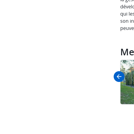
dével
qui le
son in
peuven
Me