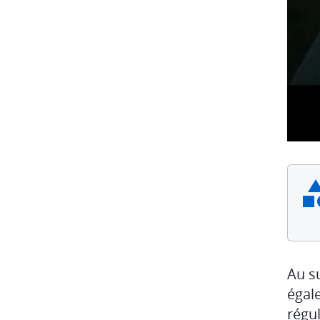
Au su
égale
régu