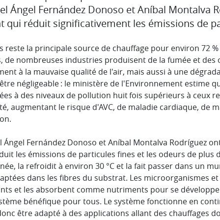
el Ángel Fernández Donoso et Aníbal Montalva Rod
t qui réduit significativement les émissions de p
s reste la principale source de chauffage pour environ 72 
, de nombreuses industries produisent de la fumée et des
ent à la mauvaise qualité de l'air, mais aussi à une dégradat
'être négligeable : le ministère de l'Environnement estime 
ées à des niveaux de pollution huit fois supérieurs à ceux
té, augmentant le risque d'AVC, de maladie cardiaque, de m
on.
l Ángel Fernández Donoso et Aníbal Montalva Rodríguez ont 
duit les émissions de particules fines et les odeurs de plus 
ée, la refroidit à environ 30 °C et la fait passer dans un mu
captées dans les fibres du substrat. Les microorganismes et
ants et les absorbent comme nutriments pour se développer
tème bénéfique pour tous. Le système fonctionne en continu. 
donc être adapté à des applications allant des chauffages 