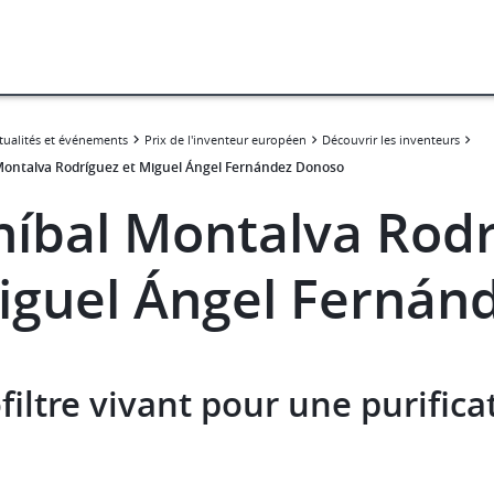
tualités et événements
Prix de l'inventeur européen
Découvrir les inventeurs
Montalva Rodríguez​ et ​​Miguel Ángel Fernández Donoso
íbal Montalva Rodríg
iguel Ángel Fernán
filtre vivant pour une purificat