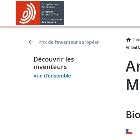
Skip
Skip
to
to
main
footer
content
Ac
Prix de l'inventeur européen
Aníbal 
Découvrir les
An
inventeurs
Vue d'ensemble
M
Bio