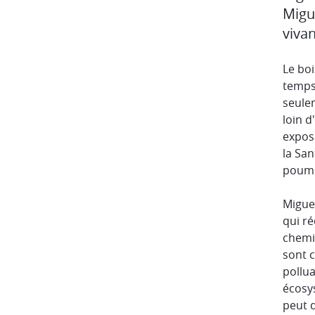
Migu
vivan
Le boi
temps
seulem
loin d
expos
la San
poum
Migue
qui ré
chemin
sont 
pollu
écosys
peut 