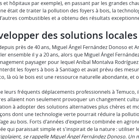
s et hôpitaux par exemple), en passant par les grandes chaud
ine était de traiter la pollution des foyers à bois, la techno
d'autres combustibles et a obtenu des résultats exceptionne
elopper des solutions locales
depuis près de 40 ans, Miguel Ángel Fernández Donoso et 
ller ensemble il y a 20 ans, alors que Miguel Ángel Fernánde
agement paysager pour lequel Aníbal Montalva Rodríguez éta
interdit les foyers à bois à Santiago et avait prévu des mes
, là où le bois est une ressource naturelle abondante, et o
de leurs fréquents déplacements professionnels à Temuco, i
es allaient non seulement provoquer un changement cultur
tion à adopter des solutions alternatives plus chères et moi
çons dont une technologie verte pourrait réduire la polluti
fage au bois. Forts d'années d'expertise combinée en agrono
ée qui paraissait simple et s'inspirait de la nature : utiliser l
igolaient, se rappelle Miguel Ángel Fernández Donoso. Un mur 