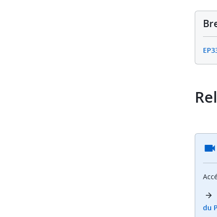
Br
EP3
Rel
Accé
du P