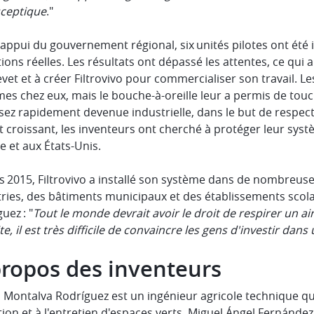
sceptique
."
'appui du gouvernement régional, six unités pilotes ont été
ions réelles. Les résultats ont dépassé les attentes, ce q
vet et à créer Filtrovivo pour commercialiser son travail. 
es chez eux, mais le bouche-à-oreille leur a permis de touc
sez rapidement devenue industrielle, dans le but de respect
t croissant, les inventeurs ont cherché à protéger leur syst
 et aux États-Unis.
 2015, Filtrovivo a installé son système dans de nombreuses
tries, des bâtiments municipaux et des établissements scol
uez : "
Tout le monde devrait avoir le droit de respirer un ai
te, il est très difficile de convaincre les gens d'investir da
propos des inventeurs
 Montalva Rodríguez est un ingénieur agricole technique qui 
tion et à l'entretien d'espaces verts. Miguel Ángel Fernánde