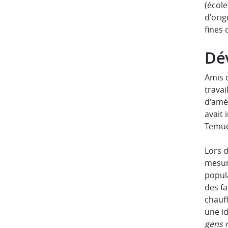
(école
d'orig
fines 
Dév
Amis 
travai
d'amén
avait 
Temuco
Lors 
mesur
popula
des fa
chauf
une id
gens r