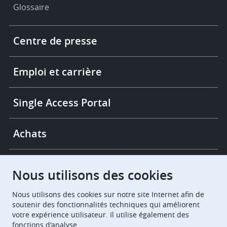
Glossaire
Footer
Centre de presse
-
More
links
Emploi et carrière
Single Access Portal
Achats
Chambres de recours
Nous utilisons des cookies
Nous utilisons des cookies sur notre site Internet afin de
European Patent Office
EPO Jobs
soutenir des fonctionnalités techniques qui améliorent
votre expérience utilisateur. Il utilise également des
fonctions d'analyse.