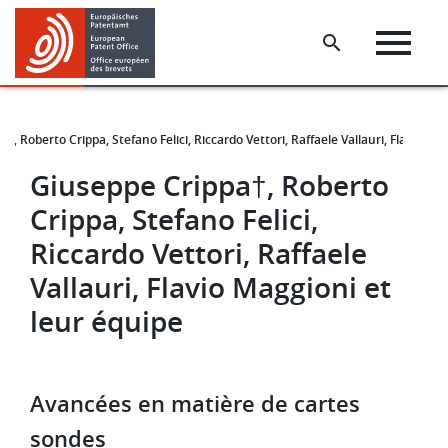
Skip
Skip
to
to
main
footer
content
†, Roberto Crippa, Stefano Felici, Riccardo Vettori, Raffaele Vallauri, Flavio Ma
Giuseppe Crippa†, Roberto
Crippa, Stefano Felici,
Riccardo Vettori, Raffaele
Vallauri, Flavio Maggioni et
leur équipe
Avancées en matière de cartes
sondes