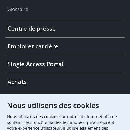
Glossaire
Footer
Centre de presse
-
More
links
Emploi et carrière
Single Access Portal
Achats
Chambres de recours
Nous utilisons des cookies
Nous utilisons des cookies sur notre site Internet afin de
European Patent Office
EPO Jobs
soutenir des fonctionnalités techniques qui améliorent
votre expérience utilisateur. Il utilise également des