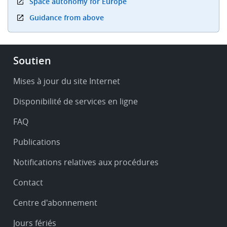
Space autonomy for Europe
Guidance from above
Footer
Soutien
-
Service
Mises à jour du site Internet
&
Disponibilité de services en ligne
support
FAQ
Publications
Notifications relatives aux procédures
Contact
Centre d'abonnement
Jours fériés