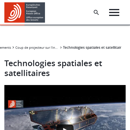
Skip
Skip
to
to
main
footer
content
Technologies spatiales et satellitaires
énements
Coup de projecteur sur l'innovation et la protection par brevets
Technologies spatiales et
satellitaires