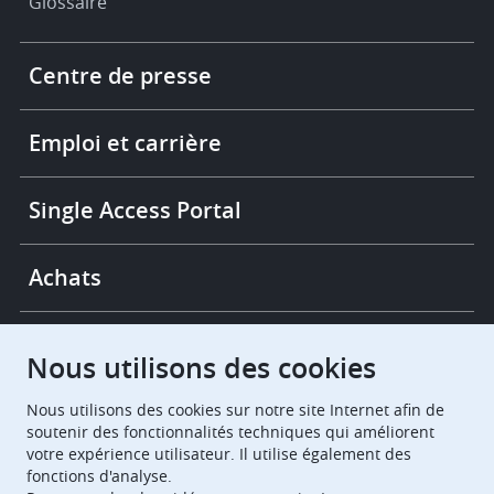
Glossaire
Footer
Centre de presse
-
More
links
Emploi et carrière
Single Access Portal
Achats
Chambres de recours
Nous utilisons des cookies
Nous utilisons des cookies sur notre site Internet afin de
European Patent Office
EPO Jobs
soutenir des fonctionnalités techniques qui améliorent
votre expérience utilisateur. Il utilise également des
fonctions d'analyse.
EuropeanPatentOffice