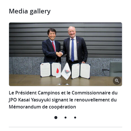
Media gallery
Le
Le Président Campinos et le Commissionnaire du
Président
JPO Kasai Yasuyuki signant le renouvellement du
Campinos
Mémorandum de coopération
et
le
Commissionnaire