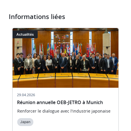
du
JPO
Kasai
Informations liées
Yasuyuki
signant
Image
I
Actualités
le
renouvellement
du
Mémorandum
de
coopération
29.04.2026
Réunion annuelle OEB-JETRO à Munich
Renforcer le dialogue avec l'industrie japonaise
Japan