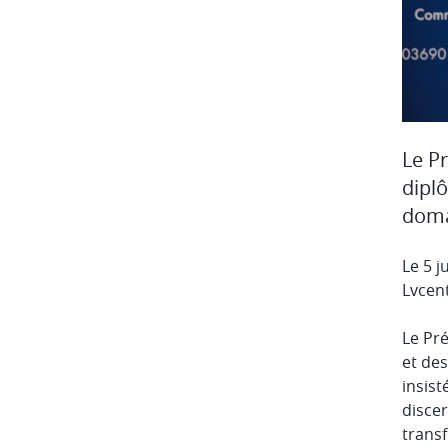
Le P
dipl
domai
Le 5 j
Lvcent
Le Pré
et des
insist
discer
transf