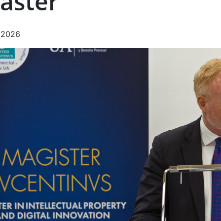
aster
.2026
e