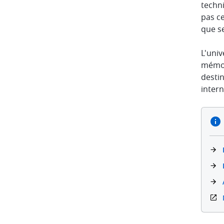
techni
pas ce
que se
L'univ
mémor
destin
intern