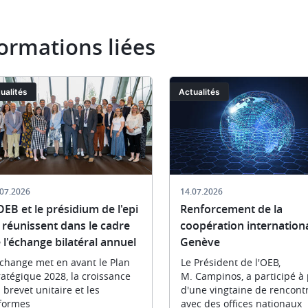
ormations liées
ge
Image
ualités
Actualités
.07.2026
14.07.2026
OEB et le présidium de l'epi
Renforcement de la
 réunissent dans le cadre
coopération internationa
 l'échange bilatéral annuel
Genève
échange met en avant le Plan
Le Président de l'OEB,
ratégique 2028, la croissance
M. Campinos, a participé à 
 brevet unitaire et les
d'une vingtaine de rencont
formes
avec des offices nationaux