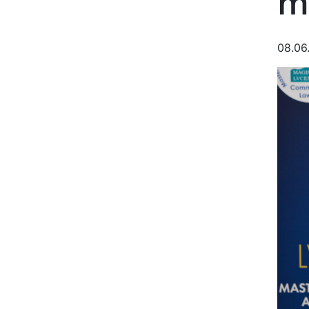
m
08.06
Imag