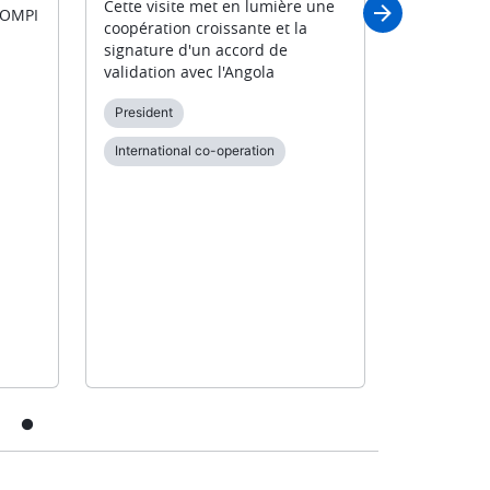
Cette visite met en lumière une
'OMPI
matière de
coopération croissante et la
signature d'un accord de
Unitary pat
validation avec l'Angola
President
President
Internation
International co-operation