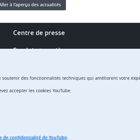
Aller à l’aperçu des actualités
Footer
Centre de presse
-
More
Emploi et carrière
links
Single Access Portal
e soutenir des fonctionnalités techniques qui améliorent votre expér
Achats
devez accepter les cookies YouTube.
Chambres de recours
ue de confidentialité de YouTube
.