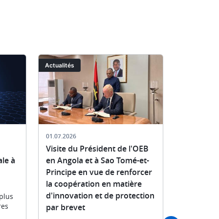
Image
Image
Actualités
Actualités
01.07.2026
03.06.2026
Visite du Président de l'OEB
Inaugurat
le à
en Angola et à Sao Tomé-et-
médiation
Principe en vue de renforcer
matière d
la coopération en matière
Slovénie
d'innovation et de protection
plus
Le Présiden
res
par brevet
l'ouvertur
médiation 