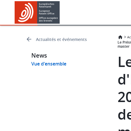
Skip
Skip
to
to
main
footer
content
Ac
Actualités et événements
Le Prés
master
News
Le
Vue d'ensemble
d
20
d