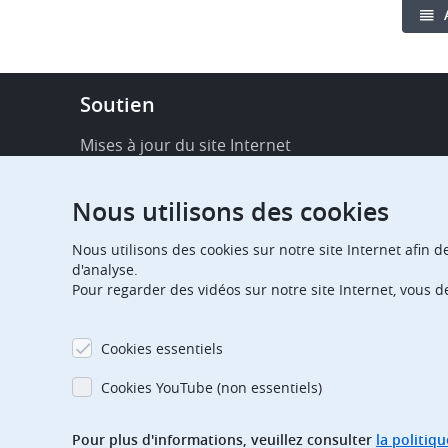
Footer
Soutien
-
Service
Mises à jour du site Internet
&
Disponibilité de services en ligne
support
Nous utilisons des cookies
FAQ
Nous utilisons des cookies sur notre site Internet afin d
Publications
d'analyse.
Pour regarder des vidéos sur notre site Internet, vous 
Notifications relatives aux procédures
Contact
Cookies essentiels
Centre d'abonnement
Cookies YouTube (non essentiels)
Jours fériés
Pour plus d'informations, veuillez consulter
la politiq