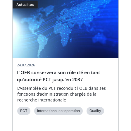
Image
I
Actualités
24.07.2026
L'OEB conservera son rôle clé en tant
qu'autorité PCT jusqu'en 2037
L'Assemblée du PCT reconduit l'OEB dans ses
fonctions d'administration chargée de la
recherche internationale
PCT
International co-operation
Quality