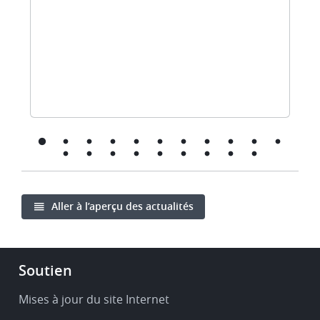
Aller à l’aperçu des actualités
Footer
Soutien
-
Service
Mises à jour du site Internet
&