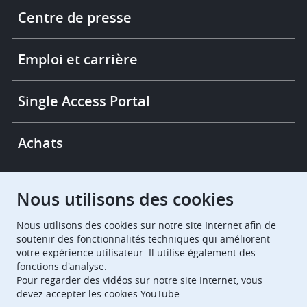
Footer
Centre de presse
-
More
links
Emploi et carrière
Single Access Portal
Achats
Chambres de recours
Nous utilisons des cookies
Nous utilisons des cookies sur notre site Internet afin de
European Patent Office
EPO Jobs
soutenir des fonctionnalités techniques qui améliorent
votre expérience utilisateur. Il utilise également des
fonctions d'analyse.
EuropeanPatentOffice
Pour regarder des vidéos sur notre site Internet, vous
devez accepter les cookies YouTube.
European Patent Office
EPO Jobs