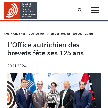
Skip
Skip
to
to
main
footer
content
​​L'Office autrichien des brevets fête ses 125 ans​
énements
Actualités
​​L'Office autrichien des
brevets fête ses 125 ans​
29.11.2024
Image