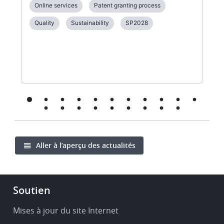
Online services
Patent granting process
Quality
Sustainability
SP2028
Aller à l’aperçu des actualités
Footer
Soutien
-
Service
Mises à jour du site Internet
&