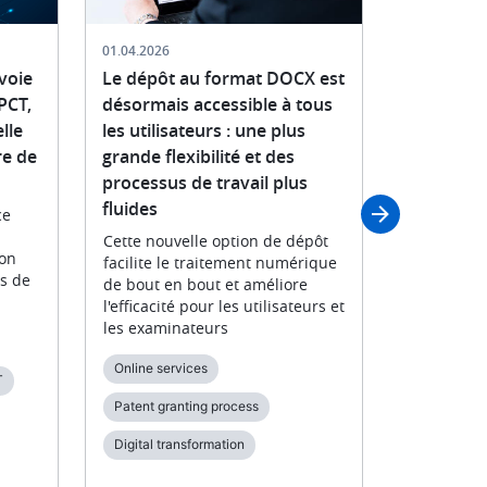
01.04.2026
18.12.2025
 voie
Le dépôt au format DOCX est
Renforcer
PCT,
désormais accessible à tous
brevets : 
lle
les utilisateurs : une plus
participat
re de
grande flexibilité et des
l'examen 
processus de travail plus
Depuis dé
fluides
nouveau for
ce
dépôt d'ob
Cette nouvelle option de dépôt
ligne. Dès 
ion
facilite le traitement numérique
sera réser
ns de
de bout en bout et améliore
l'efficacité pour les utilisateurs et
Digital tra
les examinateurs
Examinatio
Online services
T
Patent gra
Patent granting process
Searching f
Digital transformation