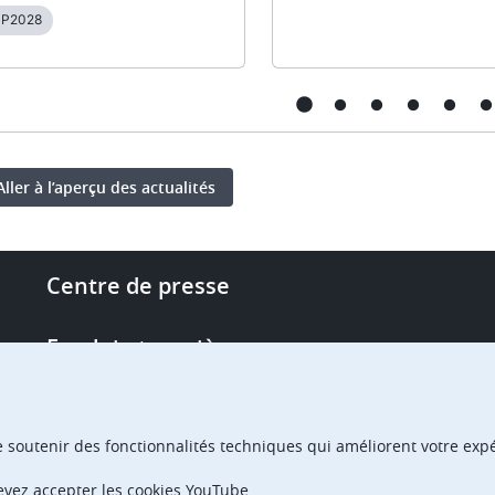
SP2028
Aller à l’aperçu des actualités
Footer
Centre de presse
-
More
Emploi et carrière
links
Single Access Portal
e soutenir des fonctionnalités techniques qui améliorent votre expér
Achats
devez accepter les cookies YouTube.