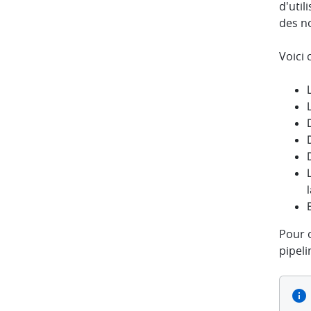
d'util
des no
Voici 
Pour o
pipeli