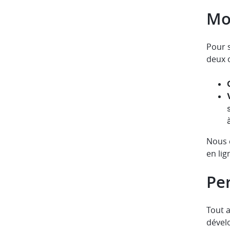
Mod
Pour s
deux 
Nous e
en lig
Pe
Tout 
dével