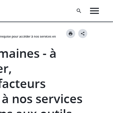
 requise pour accéder à nos services en
maines - à
r,
 facteurs
à nos services