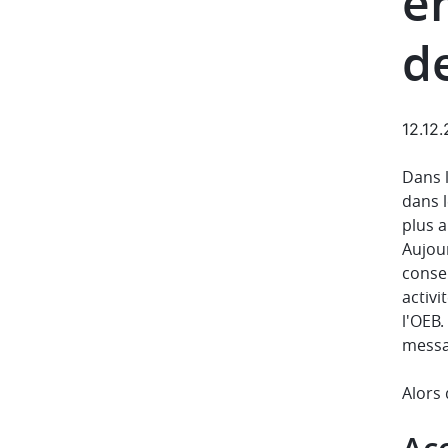
en
d
12.12
Dans l
dans l
plus a
Aujour
consei
activi
l'OEB.
messa
Alors 