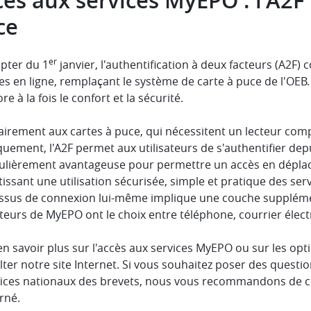
ès aux services MyEPO : l'A2F 
ce
er
pter du 1
janvier, l'authentification à deux facteurs (A2F)
es en ligne, remplaçant le système de carte à puce de l'OEB. 
re à la fois le confort et la sécurité.
airement aux cartes à puce, qui nécessitent un lecteur comp
uement, l'A2F permet aux utilisateurs de s'authentifier depui
culièrement avantageuse pour permettre un accès en déplacem
issant une utilisation sécurisée, simple et pratique des se
ssus de connexion lui-même implique une couche supplément
ateurs de MyEPO ont le choix entre téléphone, courrier élec
n savoir plus sur l'accès aux services MyEPO ou sur les opti
ter notre site Internet. Si vous souhaitez poser des question
ffices nationaux des brevets, nous vous recommandons de co
rné.