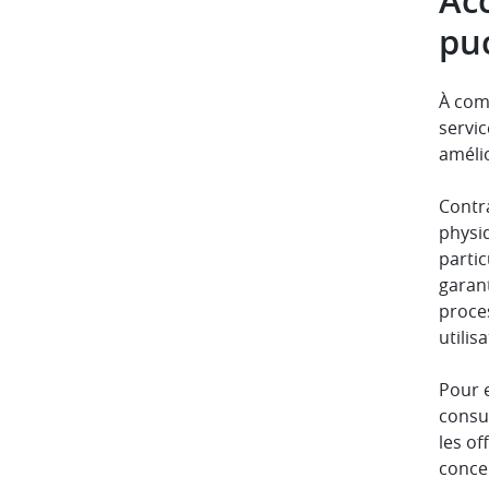
Acc
pu
À com
servic
amélio
Contr
physiq
parti
garant
proce
utilis
Pour e
consul
les o
conce