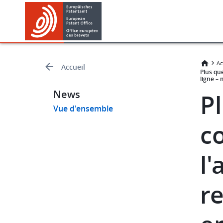
Skip
Skip
to
to
main
footer
content
Ac
Accueil
Plus que
ligne – 
News
P
Vue d'ensemble
c
l'
r