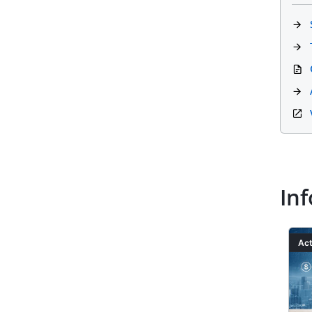
Inf
Image
Ima
Actualités
Act