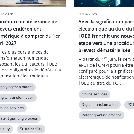
.07.2026
30.04.2026
océdure de délivrance de
Avec la signification par
evets entièrement
électronique au titre du 
mérique à compter du 1er
l'OEB franchit une nouve
ril 2027
étape vers une procédu
brevets dématérialisée
rès plusieurs années de
ansformation numérique
er
À partir du 1
juin, le servi
sociant les utilisateurs, l'OEB
ePCT de l'OMPI pourra être
ndra obligatoires le dépôt et la
configuré pour la significat
gnification électroniques
électronique de notificatio
l'OEB au titre du PCT.
pplying for a patent
Online services
igital transformation
Digital transformation
PC
nline services
Patent granting process
atent granting process
uality
Sustainability