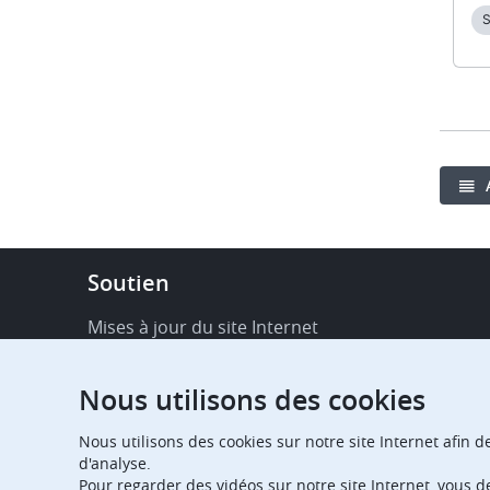
Applying for a patent
SP2028
Footer
Soutien
-
Service
Mises à jour du site Internet
&
Disponibilité de services en ligne
support
Nous utilisons des cookies
FAQ
Nous utilisons des cookies sur notre site Internet afin d
Publications
d'analyse.
Pour regarder des vidéos sur notre site Internet, vous 