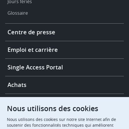
Jours fériés
Glossaire
Footer
Centre de presse
-
More
links
Emploi et carrière
Single Access Portal
Achats
Chambres de recours
Nous utilisons des cookies
Nous utilisons des cookies sur notre site Internet afin de
European Patent Office
EPO Jobs
soutenir des fonctionnalités techniques qui améliorent