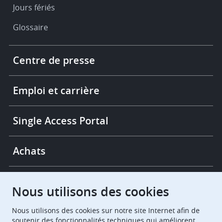
Jours fériés
Glossaire
Footer
Centre de presse
-
More
links
Emploi et carrière
Single Access Portal
Achats
Chambres de recours
Nous utilisons des cookies
Nous utilisons des cookies sur notre site Internet afin de
European Patent Office
EPO Jobs
soutenir des fonctionnalités techniques qui améliorent