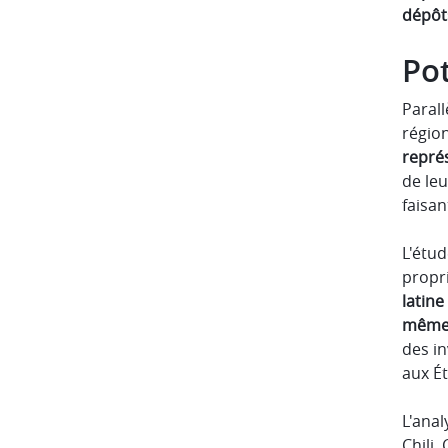
dépôt
Pot
Parall
régio
repré
de leu
faisan
L'étud
propri
latine
même 
des in
aux Ét
L'anal
Chili,