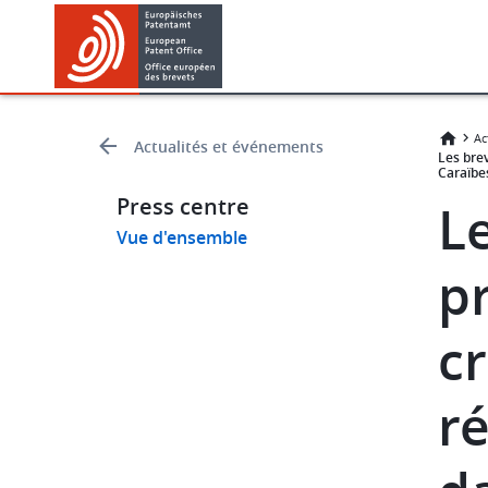
Skip
Skip
to
to
main
footer
content
Ac
Actualités et événements
Les bre
Caraïbe
Press centre
Le
Vue d'ensemble
pr
c
r