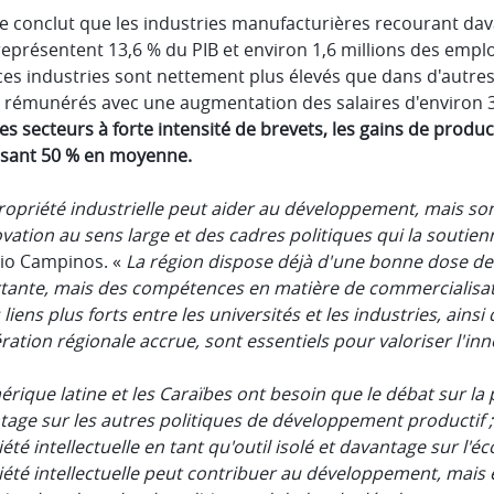
e conclut que les industries manufacturières recourant dava
représentent 13,6 % du PIB et environ 1,6 millions des emplo
es industries sont nettement plus élevés que dans d'autres 
 rémunérés avec une augmentation des salaires d'environ 
es secteurs à forte intensité de brevets, les gains de product
sant 50 % en moyenne.
ropriété industrielle peut aider au développement, mais 
vation au sens large et des cadres politiques qui la soutie
io Campinos. «
La région dispose déjà d'une bonne dose de t
tante, mais des compétences en matière de commercialisati
 liens plus forts entre les universités et les industries, ains
ation régionale accrue, sont essentiels pour valoriser l'i
érique latine et les Caraïbes ont besoin que le débat sur la p
tage sur les autres politiques de développement productif ;
été intellectuelle en tant qu'outil isolé et davantage sur l'éc
été intellectuelle peut contribuer au développement, mais el