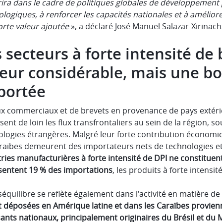
rira dans le cadre de politiques globales de développement 
logiques, à renforcer les capacités nationales et à améliorer
orte valeur ajoutée
», a déclaré José Manuel Salazar-Xirinach
 secteurs à forte intensité de
eur considérable, mais une bo
portée
lux commerciaux et de brevets en provenance de pays extérie
ent de loin les flux transfrontaliers au sein de la région, 
logies étrangères. Malgré leur forte contribution économiq
araïbes demeurent des importateurs nets de technologies et
ries manufacturières à forte intensité de DPI ne constituent
sentent 19 % des importations
, les produits à forte intens
équilibre se reflète également dans l'activité en matière de
t déposées en Amérique latine et dans les Caraïbes provie
ants nationaux, principalement originaires du Brésil et du