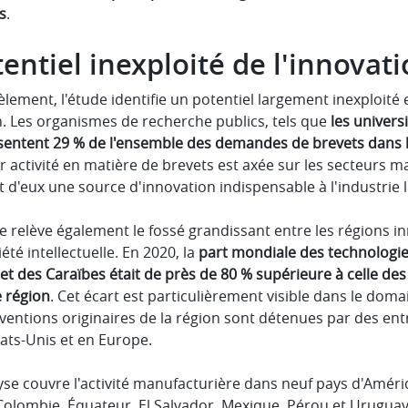
s
.
entiel inexploité de l'innovati
èlement, l'étude identifie un potentiel largement inexploité 
n. Les organismes de recherche publics, tels que
les univers
sentent 29 % de l'ensemble des demandes de brevets dans l
r activité en matière de brevets est axée sur les secteurs ma
t d'eux une source d'innovation indispensable à l'industrie l
e relève également le fossé grandissant entre les régions in
été intellectuelle. En 2020, la
part mondiale des technologie
 et des Caraïbes était de près de 80 % supérieure à celle d
région
. Cet écart est particulièrement visible dans le dom
ventions originaires de la région sont détenues par des en
ats-Unis et en Europe.
yse couvre l'activité manufacturière dans neuf pays d'Amériq
 Colombie, Équateur, El Salvador, Mexique, Pérou et Uruguay