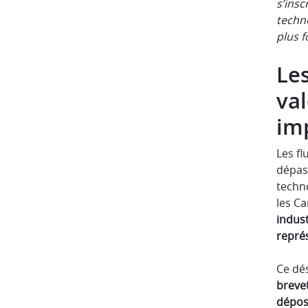
s’insc
techno
plus f
Les
val
im
Les f
dépass
techno
les C
indust
repré
Ce dés
breve
dépos