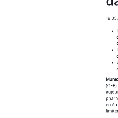
d
19.05
Munich
(OEB)
aujour
pharm
en Amé
limite