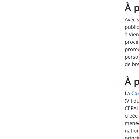
À 
Avec s
public
à Vien
procéd
prote
perso
de bre
À 
La
Com
(VI) d
CEPALC
créée
menées
natio
princi