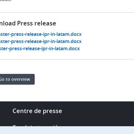
load Press release
ster-press-release-ipr-in-latam.docx
ster-press-release-ipr-in-latam.docx
ter-press-release-ipr-in-latam.docx
Go to overview
Footer
Centre de presse
-
More
Emploi et carrière
links