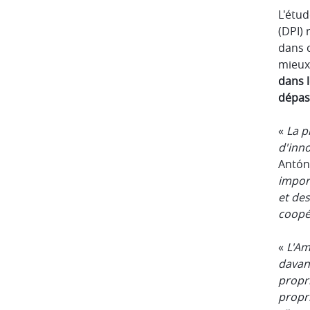
L'étud
(DPI) 
dans c
mieux
dans l
dépas
«
La p
d'inno
Antón
impor
et des
coopér
«
L'Am
davan
propri
propri