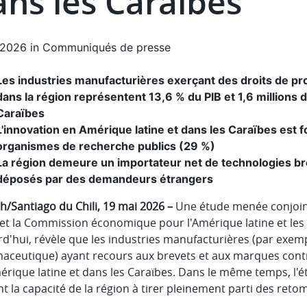
ans les Caraïbes
.2026
in
Communiqués de presse
Les industries manufacturières exerçant des droits de pro
dans la région représentent 13,6 % du PIB et 1,6 millions 
Caraïbes
L'innovation en Amérique latine et dans les Caraïbes est f
organismes de recherche publics (29 %)
La région demeure un importateur net de technologies br
déposés par des demandeurs étrangers
/Santiago du Chili, 19 mai 2026 –
Une étude menée conjoint
 et la Commission économique pour l'Amérique latine et les
d'hui, révèle que les industries manufacturières (par exemp
aceutique) ayant recours aux brevets et aux marques cont
rique latine et dans les Caraïbes. Dans le même temps, l'é
nt la capacité de la région à tirer pleinement parti des re