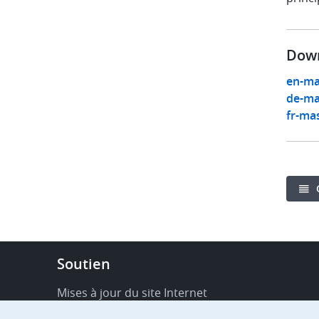
Down
en-ma
de-ma
fr-mas
Footer
Soutien
-
Service
Mises à jour du site Internet
&