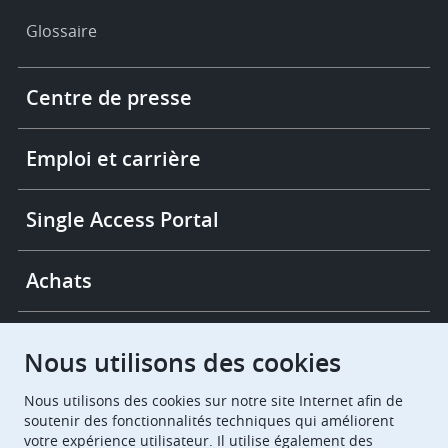
Glossaire
Footer
Centre de presse
-
More
links
Emploi et carrière
Single Access Portal
Achats
Chambres de recours
Nous utilisons des cookies
Nous utilisons des cookies sur notre site Internet afin de
European Patent Office
EPO Jobs
soutenir des fonctionnalités techniques qui améliorent
votre expérience utilisateur. Il utilise également des