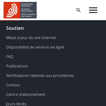
Skip
Skip
to
to
main
footer
content
Footer
Soutien
-
Service
Mises à jour du site Internet
&
Disponibilité de services en ligne
support
FAQ
Publications
Notifications relatives aux procédures
Contact
Centre d'abonnement
Jours fériés