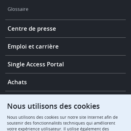
Glossaire
Footer
Centre de presse
-
More
links
Emploi et carrière
Single Access Portal
Achats
Chambres de recours
Nous utilisons des cookies
Nous utilisons des cookies sur notre site Internet afin de
European Patent Office
EPO Jobs
soutenir des fonctionnalités techniques qui améliorent
votre expérience utilisateur. Il utilise également des