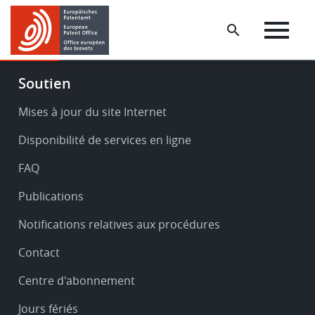
Skip
Skip
to
to
main
footer
content
Footer
Soutien
-
Service
Mises à jour du site Internet
&
Disponibilité de services en ligne
support
FAQ
Publications
Notifications relatives aux procédures
Contact
Centre d'abonnement
Jours fériés