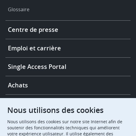
Glossaire
Footer
Centre de presse
-
More
links
Emploi et carrière
Single Access Portal
Achats
Chambres de recours
Nous utilisons des cookies
Nous utilisons des cookies sur notre site Internet afin de
European Patent Office
EPO Jobs
soutenir des fonctionnalités techniques qui améliorent
votre expérience utilisateur. Il utilise également des