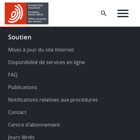
Skip
Skip
to
to
main
footer
content
Footer
Soutien
-
Service
Mises à jour du site Internet
&
Disponibilité de services en ligne
support
FAQ
Publications
Notifications relatives aux procédures
Contact
Centre d'abonnement
Jours fériés