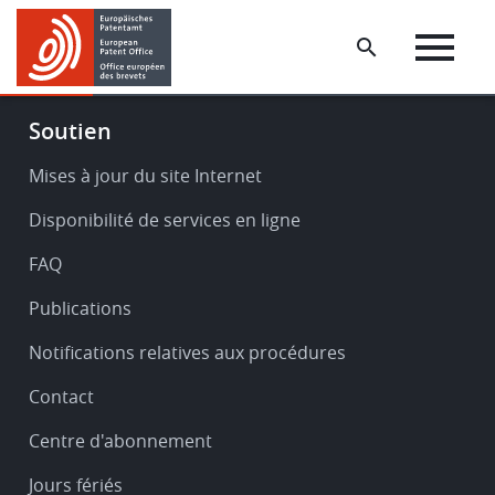
Skip
Skip
to
to
main
footer
content
Footer
Soutien
-
Service
Mises à jour du site Internet
&
Disponibilité de services en ligne
support
FAQ
Publications
Notifications relatives aux procédures
Contact
Centre d'abonnement
Jours fériés