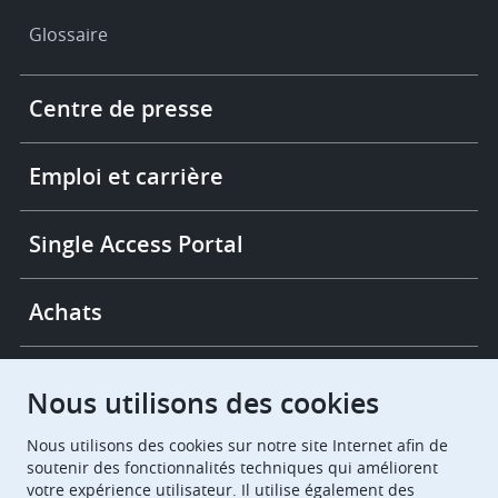
Glossaire
Footer
Centre de presse
-
More
links
Emploi et carrière
Single Access Portal
Achats
Chambres de recours
Nous utilisons des cookies
Nous utilisons des cookies sur notre site Internet afin de
European Patent Office
EPO Jobs
soutenir des fonctionnalités techniques qui améliorent
votre expérience utilisateur. Il utilise également des