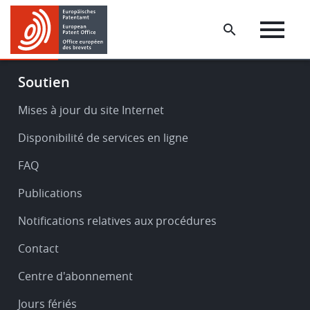
Skip
Skip
to
to
main
footer
content
Footer
Soutien
-
Service
Mises à jour du site Internet
&
Disponibilité de services en ligne
support
FAQ
Publications
Notifications relatives aux procédures
Contact
Centre d'abonnement
Jours fériés