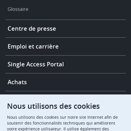
Glossaire
Footer
Centre de presse
-
More
links
Emploi et carrière
Single Access Portal
Achats
Chambres de recours
Nous utilisons des cookies
Nous utilisons des cookies sur notre site Internet afin de
European Patent Office
EPO Jobs
soutenir des fonctionnalités techniques qui améliorent
votre expérience utilisateur. Il utilise également des