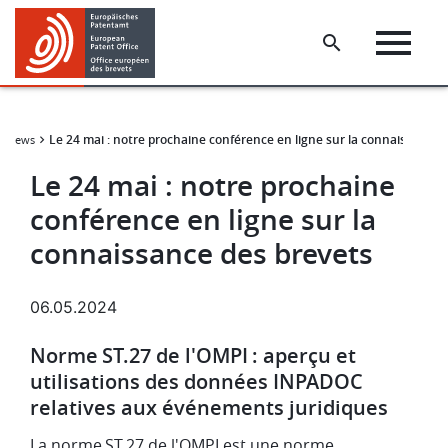
Skip
Skip
to
to
main
footer
content
Le 24 mai : notre prochaine conférence en ligne sur la connaissance 
e News
Le 24 mai : notre prochaine
conférence en ligne sur la
connaissance des brevets
06.05.2024
Norme ST.27 de l'OMPI : aperçu et
utilisations des données INPADOC
relatives aux événements juridiques
La norme ST.27 de l'OMPI est une norme