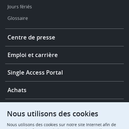
Jours fériés
Glossaire
Footer
Centre de presse
-
More
links
Emploi et carrière
Single Access Portal
Achats
Chambres de recours
Nous utilisons des cookies
Nous utilisons des cookies sur notre site Internet afin de
European Patent Office
EPO Jobs