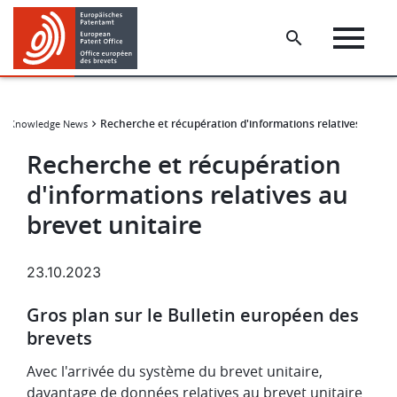
Skip
Skip
to
to
main
footer
content
Recherche et récupération d'informations relatives au bre
nt Knowledge News
Recherche et récupération
d'informations relatives au
brevet unitaire
23.10.2023
Gros plan sur le Bulletin européen des
brevets
Avec l'arrivée du système du brevet unitaire,
davantage de données relatives au brevet unitaire