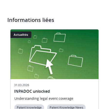
Informations liées
Image
I
Actualités
31.03.2026
INPADOC unlocked
Understanding legal event coverage
Patent knowledge
Patent Knowledge News