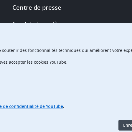
Footer
Centre de presse
-
More
Emploi et carrière
links
Single Access Portal
e soutenir des fonctionnalités techniques qui améliorent votre expér
Achats
devez accepter les cookies YouTube.
Chambres de recours
ue de confidentialité de YouTube
.
Enre