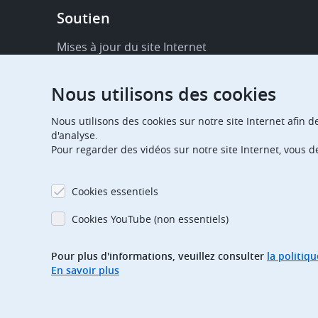
Footer
Soutien
-
Service
Mises à jour du site Internet
&
Disponibilité de services en ligne
support
Nous utilisons des cookies
FAQ
Nous utilisons des cookies sur notre site Internet afin d
Publications
d'analyse.
Pour regarder des vidéos sur notre site Internet, vous 
Notifications relatives aux procédures
Contact
Cookies essentiels
Centre d'abonnement
Cookies YouTube (non essentiels)
Jours fériés
Pour plus d'informations, veuillez consulter
la politiq
En savoir plus
Glossaire