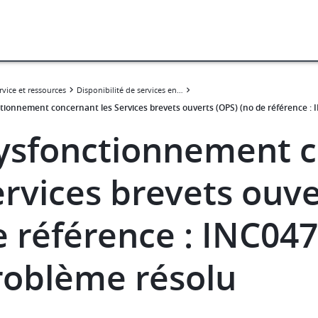
rvice et ressources
Disponibilité de services en ligne
tionnement concernant les Services brevets ouverts (OPS) (no de référence :
ysfonctionnement c
ervices brevets ouve
e référence : INC047
roblème résolu