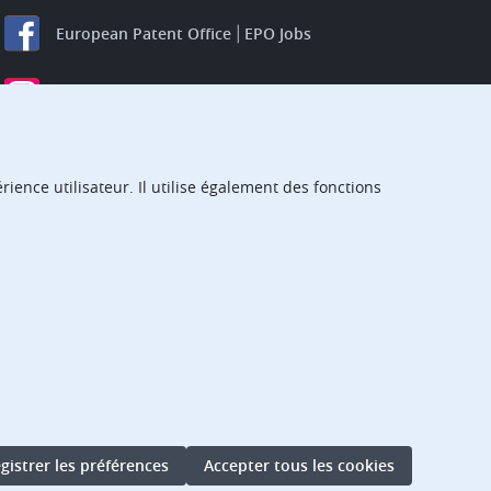
European Patent Office
EPO Jobs
EuropeanPatentOffice
European Patent Office
EPO Jobs
EPO Procurement
ience utilisateur. Il utilise également des fonctions
EPOorg
EPOjobs
TheEPO
gistrer les préférences
Accepter tous les cookies