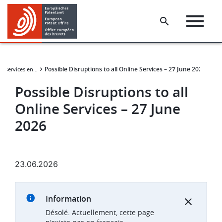
Skip
Skip
to
to
main
footer
content
Possible Disruptions to all Online Services – 27 June 2026
Disponibilité de services en ligne
Possible Disruptions to all
Online Services – 27 June
2026
23.06.2026
Information
Désolé. Actuellement, cette page