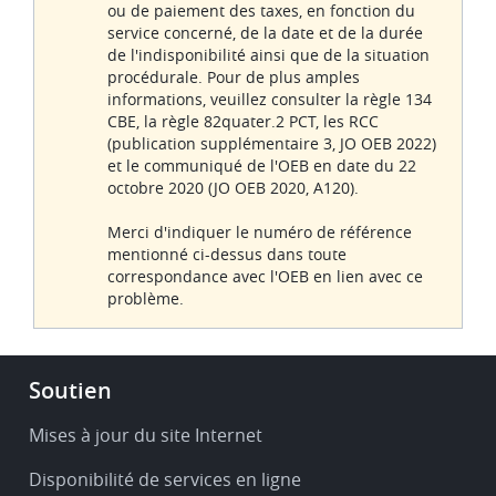
ou de paiement des taxes, en fonction du
service concerné, de la date et de la durée
de l'indisponibilité ainsi que de la situation
procédurale. Pour de plus amples
informations, veuillez consulter la règle 134
CBE, la règle 82quater.2 PCT, les RCC
(publication supplémentaire 3, JO OEB 2022)
et le communiqué de l'OEB en date du 22
octobre 2020 (JO OEB 2020, A120).
Merci d'indiquer le numéro de référence
mentionné ci-dessus dans toute
correspondance avec l'OEB en lien avec ce
problème.
Footer
Soutien
-
Service
Mises à jour du site Internet
&
Disponibilité de services en ligne
support