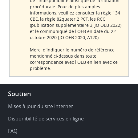
de l'indisponibilité ainsi que de la situation
procédurale. Pour de plus amples
informations, veuillez consulter la règle 134
CBE, la règle 82quater.2 PCT, les RCC
(publication supplémentaire 3, JO OEB 2022)
et le communiqué de l'OEB en date du 22
octobre 2020 (JO OEB 2020, A120).
Merci d'indiquer le numéro de référence
mentionné ci-dessus dans toute
correspondance avec l'OEB en lien avec ce
problème.
Footer
Soutien
-
Service
Mises à jour du site Internet
&
Disponibilité de services en ligne
support
FAQ