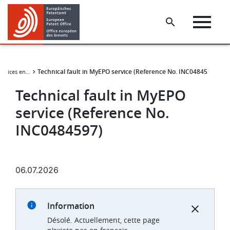
Skip
Skip
to
to
main
footer
content
Technical fault in MyEPO service (Reference No. INC0484597)
Disponibilité de services en ligne
Technical fault in MyEPO
service (Reference No.
INC0484597)
06.07.2026
Information
Désolé. Actuellement, cette page