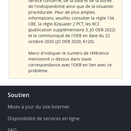
service concerné, de la date et de la durée
de l'indisponibilité ainsi que de la situation
procédurale. Pour de plus amples
informations, veuillez consulter la règle 134
CBE, la règle 82quater.2 PCT, les RCC
(publication supplémentaire 3, JO OEB 2022)
et le communiqué de l'OEB en date du 22
octobre 2020 (JO OEB 2020, A120).
Merci d'indiquer le numéro de référence
mentionné ci-dessus dans toute
correspondance avec l'OEB en lien avec ce
problème.
Footer
Soutien
-
Service
Mises à jour du site Internet
&
Disponibilité de services en ligne
support
FAQ