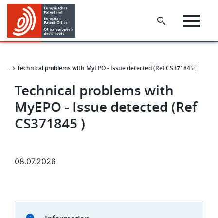
Skip
Skip
to
to
main
footer
content
Technical problems with MyEPO - Issue detected (Ref CS371845 )
Disponibilité de services en ligne
Technical problems with
MyEPO - Issue detected (Ref
CS371845 )
08.07.2026