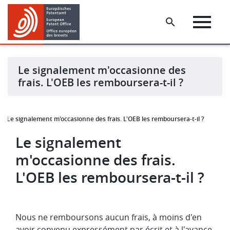
Skip
Skip
to
to
main
footer
content
Le signalement m'occasionne des
frais. L'OEB les remboursera-t-il ?
Le signalement m'occasionne des frais. L'OEB les remboursera-t-il ?
Le signalement
m'occasionne des frais.
L'OEB les remboursera-t-il ?
Nous ne remboursons aucun frais, à moins d'en
avoir convenu expressément par écrit et à l'avance.