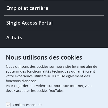
More
links
Emploi et carrière
Single Access Portal
Achats
Chambres de recours
Nous utilisons des cookies
Nous utilisons des cookies sur notre site Internet afin de
European Patent Office
EPO Jobs
soutenir des fonctionnalités techniques qui améliorent
votre expérience utilisateur. Il utilise également des
fonctions d'analyse.
EuropeanPatentOffice
Pour regarder des vidéos sur notre site Internet, vous
devez accepter les cookies YouTube.
European Patent Office
EPO Jobs
EPO Procurement
Cookies essentiels