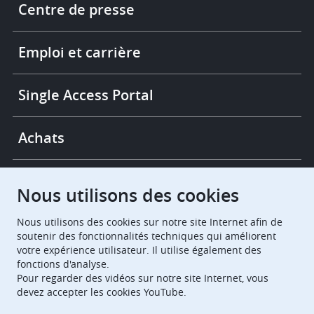
Centre de presse
-
More
links
Emploi et carrière
Single Access Portal
Achats
Chambres de recours
Nous utilisons des cookies
Nous utilisons des cookies sur notre site Internet afin de
European Patent Office
EPO Jobs
soutenir des fonctionnalités techniques qui améliorent
votre expérience utilisateur. Il utilise également des
fonctions d'analyse.
EuropeanPatentOffice
Pour regarder des vidéos sur notre site Internet, vous
devez accepter les cookies YouTube.
European Patent Office
EPO Jobs