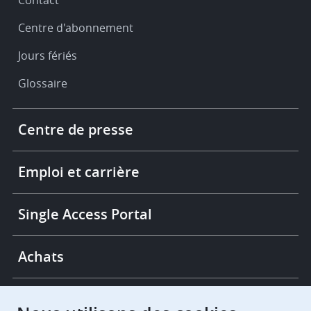
Contact
Centre d'abonnement
Jours fériés
Glossaire
Footer
Centre de presse
-
More
links
Emploi et carrière
Single Access Portal
Achats
Chambres de recours