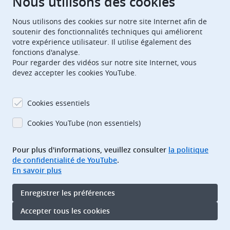
Nous utilisons des cookies
Nous utilisons des cookies sur notre site Internet afin de
European Patent Office
EPO Jobs
soutenir des fonctionnalités techniques qui améliorent
votre expérience utilisateur. Il utilise également des
fonctions d'analyse.
EuropeanPatentOffice
Pour regarder des vidéos sur notre site Internet, vous
devez accepter les cookies YouTube.
European Patent Office
EPO Jobs
EPO Procurement
Cookies essentiels
EPOorg
EPOjobs
Cookies YouTube (non essentiels)
Pour plus d'informations, veuillez consulter
la politique
TheEPO
de confidentialité de YouTube
.
En savoir plus
Footer
Adresse bibliographique
Enregistrer les préférences
Conditions d’utilisation
Protection des données
Accepter tous les cookies
Accessibilité