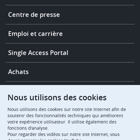
Footer
Centre de presse
-
More
links
Emploi et carrière
Single Access Portal
Achats
Chambres de recours
Nous utilisons des cookies
Nous utilisons des cookies sur notre site Internet afin de
European Patent Office
EPO Jobs
soutenir des fonctionnalités techniques qui améliorent
votre expérience utilisateur. Il utilise également des
fonctions d'analyse.
EuropeanPatentOffice
Pour regarder des vidéos sur notre site Internet, vous