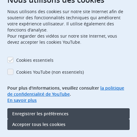
Nous utilisons des cookies sur notre site Internet afin de
European Patent Office
EPO Jobs
soutenir des fonctionnalités techniques qui améliorent
votre expérience utilisateur. Il utilise également des
fonctions d'analyse.
EuropeanPatentOffice
Pour regarder des vidéos sur notre site Internet, vous
devez accepter les cookies YouTube.
European Patent Office
EPO Jobs
EPO Procurement
Cookies essentiels
EPOorg
EPOjobs
Cookies YouTube (non essentiels)
Pour plus d'informations, veuillez consulter
la politique
TheEPO
de confidentialité de YouTube
.
En savoir plus
Footer
Adresse bibliographique
Enregistrer les préférences
Conditions d’utilisation
Protection des données
Accepter tous les cookies
Accessibilité