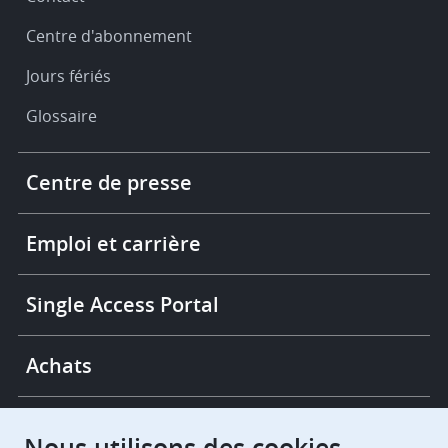
Centre d'abonnement
Jours fériés
Glossaire
Footer
Centre de presse
-
More
links
Emploi et carrière
Single Access Portal
Achats
Chambres de recours
Nous utilisons des cookies