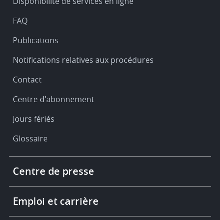
Disponibilité de services en ligne
support
FAQ
Publications
Notifications relatives aux procédures
Contact
Centre d'abonnement
Jours fériés
Glossaire
Footer
Centre de presse
-
More
links
Emploi et carrière