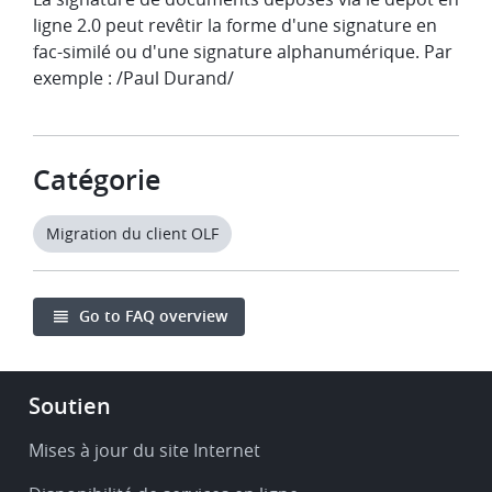
ligne 2.0 peut revêtir la forme d'une signature en
fac-similé ou d'une signature alphanumérique. Par
exemple : /Paul Durand/
Catégorie
Migration du client OLF
Go to FAQ overview
Footer
Soutien
-
Service
Mises à jour du site Internet
&