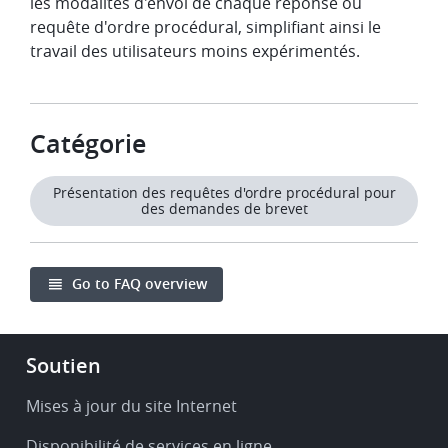
les modalités d'envoi de chaque réponse ou
requête d'ordre procédural, simplifiant ainsi le
travail des utilisateurs moins expérimentés.
Catégorie
Présentation des requêtes d'ordre procédural pour
des demandes de brevet
Go to FAQ overview
Footer
Soutien
-
Service
Mises à jour du site Internet
&
Disponibilité de services en ligne